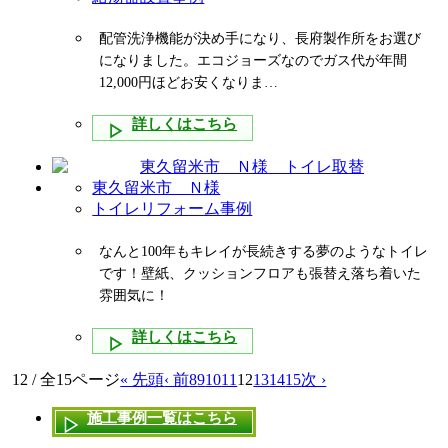
配管洗浄機能が決め手になり、長府製作所をお選び
になりました。エコジョーズなのでガス代が年間
12,000円ほどお安くなりま…
詳しくはこちら
東久留米市 Ｎ様
トイレリフォーム事例
なんと100年もキレイが長続きする夢のようなトイレ
です！壁紙、クッションフロアも張替え落ち着いた
雰囲気に！
詳しくはこちら
12 / 全15ページ
« 先頭
‹ 前
8
9
10
11
12
13
14
15
次 ›
施工事例一覧はこちら