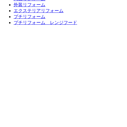
外装リフォーム
エクステリアリフォーム
プチリフォーム
プチリフォーム レンジフード
プチリフォーム ガスまわり
プチリフォーム 水廻り編
お客様の声一覧
LINEリフォーム相談・見積もり
バランス釜、浴槽交換キャンペーン
超プチリフォーム メニュー表
リフォーム価格表
最新チラシ 一覧
リフォームの流れ
よくある質問
ブログ
お問い合わせ
無料お見積もり
営業エリア
東久留米市、清瀬市、西東京と近隣地域で
住宅総合リフォームや住宅設備機器の設置を行っています。