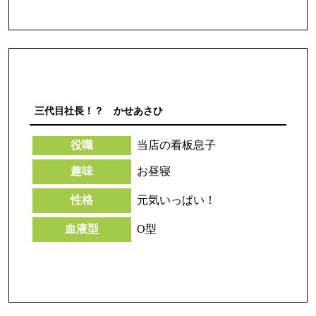
三代目社長！？ かせあさひ
役職
当店の看板息子
趣味
お昼寝
性格
元気いっぱい！
血液型
O型