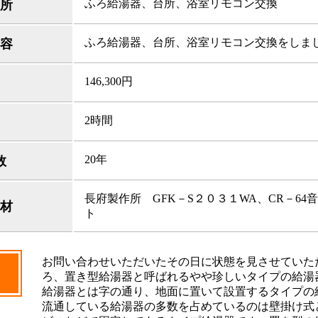
ふろ給湯器、台所、浴室リモコン交換
所
ふろ給湯器、台所、浴室リモコン交換をしま
容
146,300円
2時間
20年
数
長府製作所 GFK－S２０３１WA、CR－64
材
ト
お問い合わせいただいたその日に状態を見させていた
ろ、置き型給湯器と呼ばれるやや珍しいタイプの給湯
給湯器とは字の通り、地面に置いて設置するタイプの
流通している給湯器の多数を占めているのは壁掛け式