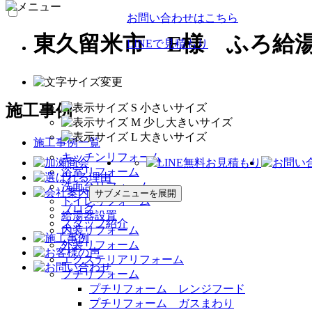
お問い合わせはこちら
東久留米市 E様 ふろ給
LINEで見積もり
施工事例
施工事例一覧
キッチンリフォーム
浴室リフォーム
洗面台リフォーム
サブメニューを展開
トイレリフォーム
ブログ
給湯器設置
スタッフ紹介
内装リフォーム
外装リフォーム
エクステリアリフォーム
プチリフォーム
プチリフォーム レンジフード
プチリフォーム ガスまわり