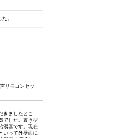
した。
音声リモコンセッ
だきましたとこ
器でした。置き型
給湯器です。現在
といって外壁面に