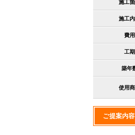
施工箇
施工内
費用
工期
築年
使用商
ご提案内容