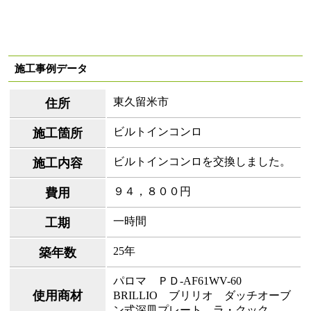
施工事例データ
東久留米市
住所
ビルトインコンロ
施工箇所
ビルトインコンロを交換しました。
施工内容
９４，８００円
費用
一時間
工期
25年
築年数
パロマ ＰＤ-AF61WV-60
使用商材
BRILLIO ブリリオ ダッチオーブ
ン式深皿プレート ラ・クック