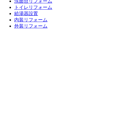
洗面台リフォーム
トイレリフォーム
給湯器設置
内装リフォーム
外装リフォーム
エクステリアリフォーム
プチリフォーム
プチリフォーム レンジフード
プチリフォーム ガスまわり
プチリフォーム 水廻り編
お客様の声一覧
LINEリフォーム相談・見積もり
バランス釜、浴槽交換キャンペーン
超プチリフォーム メニュー表
リフォーム価格表
最新チラシ 一覧
リフォームの流れ
よくある質問
ブログ
お問い合わせ
無料お見積もり