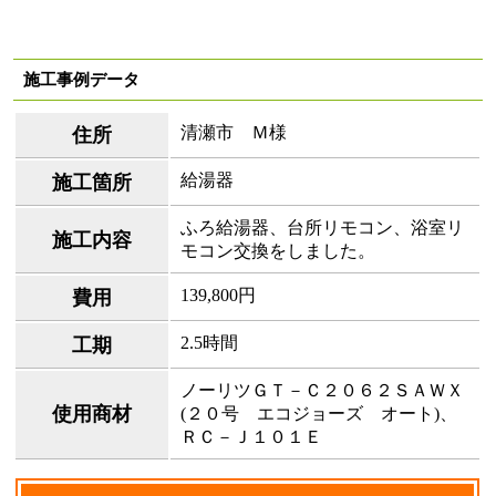
施工事例データ
清瀬市 Ｍ様
住所
給湯器
施工箇所
ふろ給湯器、台所リモコン、浴室リ
施工内容
モコン交換をしました。
139,800円
費用
2.5時間
工期
ノーリツＧＴ－Ｃ２０６２ＳＡＷＸ
使用商材
(２０号 エコジョーズ オート)、
ＲＣ－Ｊ１０１Ｅ