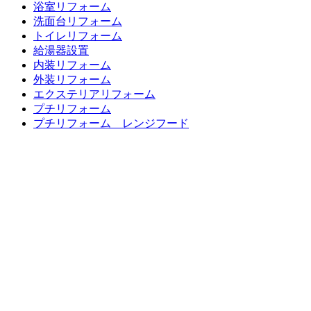
浴室リフォーム
洗面台リフォーム
トイレリフォーム
給湯器設置
内装リフォーム
外装リフォーム
エクステリアリフォーム
プチリフォーム
プチリフォーム レンジフード
プチリフォーム ガスまわり
プチリフォーム 水廻り編
お客様の声一覧
LINEリフォーム相談・見積もり
バランス釜、浴槽交換キャンペーン
超プチリフォーム メニュー表
リフォーム価格表
最新チラシ 一覧
リフォームの流れ
よくある質問
ブログ
お問い合わせ