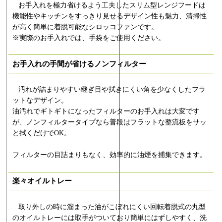
お手入れを極力省けるよう工夫したスリム型レンジフードは
機能性やキッチンをすっきり見せるデザイン性も魅力、清掃性
が高く簡単に着脱可能なシロッコファンです。
※実際のお手入れでは、手袋をご使用ください。
お手入れの手間が省けるノンフィルター
汚れが詰まりやすい継ぎ目や拭きにくい角を少なくしたフラ
ットなデザイン。
油汚れでギトギトになったフィルターのお手入れは大変です
が、ノンフィルタータイプなら普段はフラットな整流板をサッ
と拭くだけでOK。
フィルターの目詰まりもなく、効率的に油煙を捕集できます。
楽々オイルトレー
取り外しの時に溜まった油がこぼれにくい回転着脱式の丸型
のオイルトレーには取手がついており簡単にはずしやすく、洗