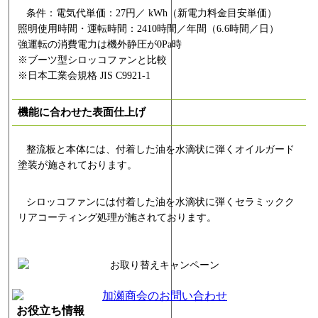
条件：電気代単価：27円／ kWh（新電力料金目安単価）
照明使用時間・運転時間：2410時間／年間（6.6時間／日）
強運転の消費電力は機外静圧が0Pa時
※ブーツ型シロッコファンと比較
※日本工業会規格 JIS C9921-1
機能に合わせた表面仕上げ
整流板と本体には、付着した油を水滴状に弾くオイルガード
塗装が施されております。
シロッコファンには付着した油を水滴状に弾くセラミックク
リアコーティング処理が施されております。
お役立ち情報